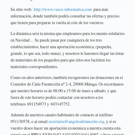
Su sitio web:
http://www.vasco-informatica.com
para más
información, donde también podéis consultar las ofertas y precios
que tienen para preparar la vuelta al cole de los vuestros.
La dinámica será la misma que empleamos para los menús solidarios
en Navidad… Se puede pasar por cualquiera de los tres
establecimientos, hacer una aportación económica, (pequeña,
grande, lo que sea, todo suma), y nosotros le haremos llegar las listas
de materiales de los pequeños para que ellos nos faciliten los
materiales correspondientes.
Como en años anteriores, también recogeremos las donaciones en el
Comedor de Calle Fuentecilla nº 2-4, 29006 Málaga. Os recordamos
que nuestro horario es de 08:00 a 15:00 de lunes a sábado, y que
fuera de este horario podéis contactar con nosotros a los
teléfonos 691154973 y 603145752.
Además de nuestros canales habituales de contacto al teléfono
951130578, o al email
secretaria@angelesdelanoche.org
, y si es
vuestro deseo hacer un aportación económica a nuestra cuenta esta
estaría en el BBVA ES59 0182 4102 9202 0161 8092, o bien a través