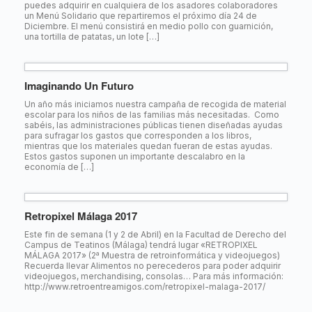
puedes adquirir en cualquiera de los asadores colaboradores
un Menú Solidario que repartiremos el próximo día 24 de
Diciembre. El menú consistirá en medio pollo con guarnición,
una tortilla de patatas, un lote […]
Imaginando Un Futuro
Un año más iniciamos nuestra campaña de recogida de material
escolar para los niños de las familias más necesitadas. Como
sabéis, las administraciones públicas tienen diseñadas ayudas
para sufragar los gastos que corresponden a los libros,
mientras que los materiales quedan fueran de estas ayudas.
Estos gastos suponen un importante descalabro en la
economía de […]
Retropixel Málaga 2017
Este fin de semana (1 y 2 de Abril) en la Facultad de Derecho del
Campus de Teatinos (Málaga) tendrá lugar «RETROPIXEL
MÁLAGA 2017» (2ª Muestra de retroinformática y videojuegos)
Recuerda llevar Alimentos no perecederos para poder adquirir
videojuegos, merchandising, consolas… Para más información:
http://www.retroentreamigos.com/retropixel-malaga-2017/