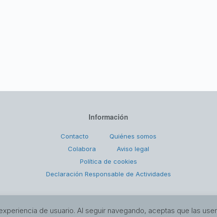
Información
Contacto
Quiénes somos
Colabora
Aviso legal
Política de cookies
Declaración Responsable de Actividades
Copyright © 2026 Ángeles Malagueños de la Noche
experiencia de usuario. Al seguir navegando, aceptas que las us