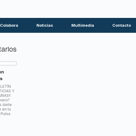
Colabora
Noticias
Multimedia
Contacto
tarios
on
as
LETÍN
ICIAS Y
RIAS!!
imero?
s darte
o en tu
 Pulsa