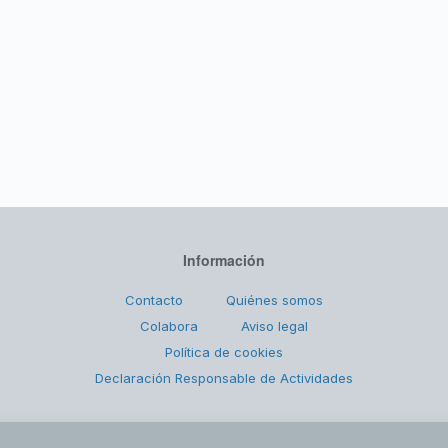
Información
Contacto
Quiénes somos
Colabora
Aviso legal
Política de cookies
Declaración Responsable de Actividades
Copyright © 2026 Ángeles Malagueños de la Noche